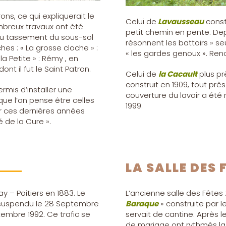
ns, ce qui expliquerait le
Celui de
Lavausseau
const
mbreux travaux ont été
petit chemin en pente. Dep
 du tassement du sous-sol
résonnent les battoirs » seu
ches : « La grosse cloche » :
« les gardes genoux ». Ren
la Petite » : Rémy , en
t il fut le Saint Patron.
Celui de
la Cacault
plus pr
construit en 1909, tout pr
rmis d’installer une
couverture du lavoir a été r
que l’on pense être celles
1999.
ur ces dernières années
 de la Cure ».
LA SALLE DES 
y – Poitiers en 1883. Le
L’ancienne salle des Fêt
 suspendu le 28 Septembre
Baraque
» construite par l
tembre 1992. Ce trafic se
servait de cantine. Après le
de mariage ont rythmés la