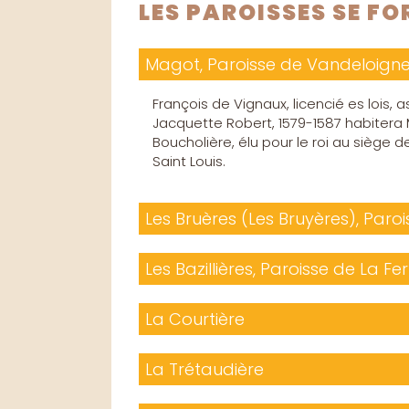
LES PAROISSES SE F
Magot, Paroisse de Vandeloign
François de Vignaux, licencié es lois,
Jacquette Robert, 1579-1587 habitera M
Boucholière, élu pour le roi au siège 
Saint Louis.
Les Bruères (Les Bruyères), Paroi
Les Bazillières, Paroisse de La Fer
La Courtière
La Trétaudière