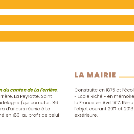
LA MAIRIE
on du canton de La Ferrière
,
Construite en 1875 et l’éco
rière, La Peyratte, Saint
« Ecole Riché » en mémoire 
Vandelogne (qui comptait 86
la France en Avril 1917. Rén
 d’ailleurs réunie à La
l'objet courant 2017 et 2018
é en 1801 au profit de celui
extérieure.