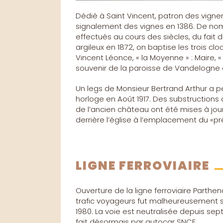
Dédié à Saint Vincent, patron des vignero
signalement des vignes en 1386. De no
effectués au cours des siècles, du fait
argileux en 1872, on baptise les trois clo
Vincent Léonce, « la Moyenne » : Maire, « 
souvenir de la paroisse de Vandelogne don
Un legs de Monsieur Bertrand Arthur a pe
horloge en Août 1917. Des substructions 
de l’ancien château ont été mises à jo
derrière l’église à l’emplacement du «pré
LIGNE FERROVIAIRE
Ouverture de la ligne ferroviaire Parthena
trafic voyageurs fut malheureusement
1980. La voie est neutralisée depuis sep
fait désormais par autocar SNCF.