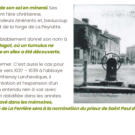
 de son sol en minerai.
Ses
t l’ère chrétienne,
fondeurs itinérants et, beaucoup
 de la forge de La Peyratte.
emblablement donné son nom à
Magot, où un tumulus ne
 en silex a été découverte.
ormer. C’est aussi le cas pour
e vers 1037 – 1039 à l’abbaye
rthenay Larchevêque, il
réation et l’expansion d’un
en entendu rien à voir avec
 fut réédifiée dans les années
ravé dans les mémoires,
de La Ferrière sera à la nomination du prieur de Saint Paul 