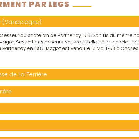
ORMENT PAR LEGS
e (Vandelogne)
 assesseur du châtelain de Parthenay 1518. Son fils du même no
agot, Ses enfants mineurs, sous la tutelle de leur oncle Jac
de Parthenay en 1587. Magot est vendu le 15 Mai 1753 à Charles
sse de La Ferrière
rière