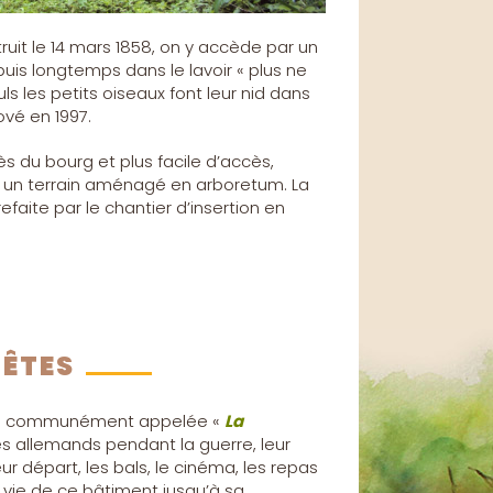
ruit le 14 mars 1858, on y accède par un
uis longtemps dans le lavoir « plus ne
ls les petits oiseaux font leur nid dans
ové en 1997.
ès du bourg et plus facile d’accès,
ès un terrain aménagé en arboretum. La
efaite par le chantier d’insertion en
FÊTES
es : communément appelée «
La
es allemands pendant la guerre, leur
ur départ, les bals, le cinéma, les repas
 vie de ce bâtiment jusqu’à sa