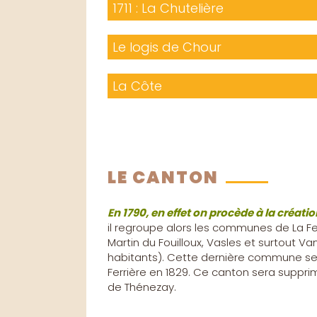
1711 : La Chutelière
Le logis de Chour
La Côte
LE CANTON
En 1790, en effet on procède à la créati
il regroupe alors les communes de La Fer
Martin du Fouilloux, Vasles et surtout 
habitants). Cette dernière commune sera
Ferrière en 1829. Ce canton sera supprim
de Thénezay.